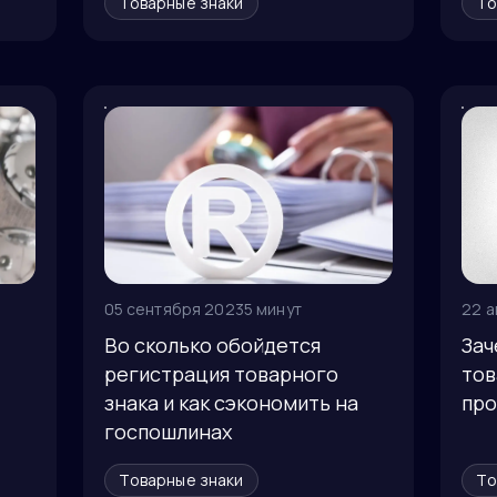
Товарные знаки
То
05 сентября 2023
5 минут
22 а
Во сколько обойдется
Зач
регистрация товарного
тов
знака и как сэкономить на
про
госпошлинах
Товарные знаки
То