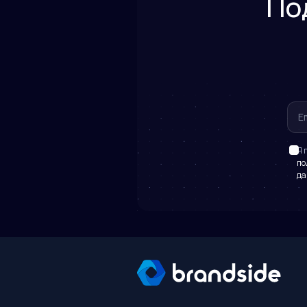
По
Я 
по
да