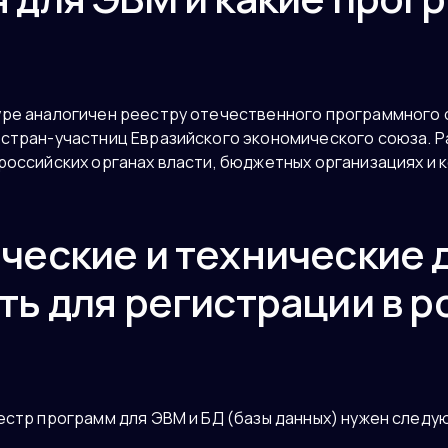
уре аналогичен реестру отечественного программного 
 стран-участниц Евразийского экономического союза. Р
российских органах власти, бюджетных организациях и 
ческие и технические
ть для регистрации в 
естр программ для ЭВМ и БД (базы данных) нужен следу