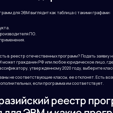
грамм для ЭВМ выглядит как таблица с такими графами:
укта.
производителя ПО.
 применения.
асть в реестр отечественных программ? Подать заявку н
 может гражданин РФ или любое юридическое лицо, где
ассификатору, утвержденному 2020 году, выберите клас
азаны не соответствующие классы, ее отклонят. Есть в
дополнительных, если программа им соответствует.
вразийский реестр про
 для ЭВМ и какие прог