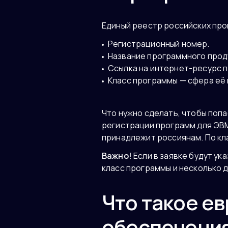
Единый реестр российских про
Регистрационный номер.
Название программного прод
Ссылка на интернет-ресурс 
Класс программы — сфера её
Что нужно сделать, чтобы поп
регистрации программ для ЭВМ
принадлежит россиянам. По кл
Важно!
Если в заявке будут ук
класс программы и несколько 
Что такое е
обеспечения