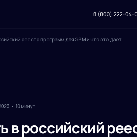
8 (800) 222-04-
ссийский реестр программ для ЭВМ и что это дает
2023
10 минут
ь в российский рее