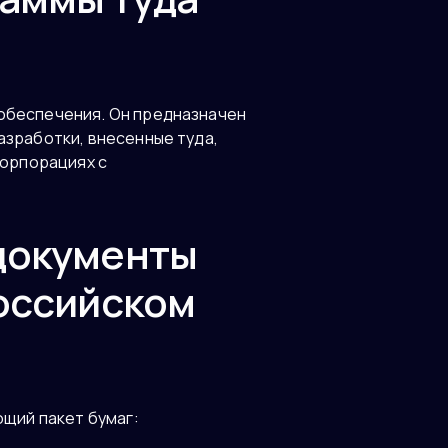
обеспечения. Он предназначен
азработки, внесенные туда,
корпорациях с
 документы
российском
ющий пакет бумаг: