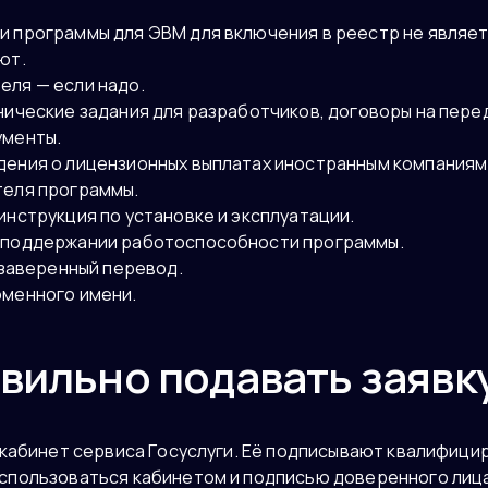
 программы для ЭВМ для включения в реестр не являет
ют.
еля — если надо.
нические задания для разработчиков, договоры на пере
ументы.
дения о лицензионных выплатах иностранным компаниям
теля программы.
инструкция по установке и эксплуатации.
 поддержании работоспособности программы.
 заверенный перевод.
оменного имени.
авильно подавать заявк
 кабинет сервиса Госуслуги. Её подписывают квалифици
спользоваться кабинетом и подписью доверенного лица