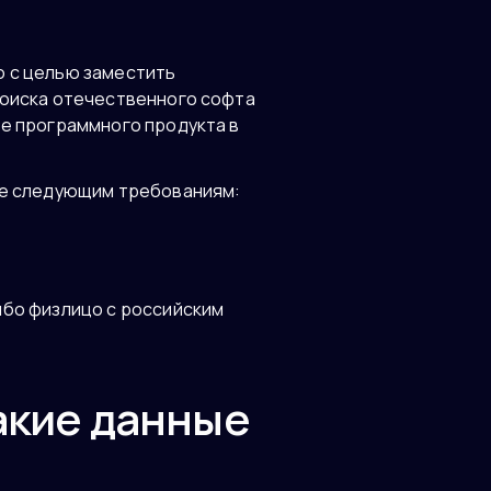
 с целью заместить
поиска отечественного софта
е программного продукта в
ие следующим требованиям:
ибо физлицо с российским
акие данные