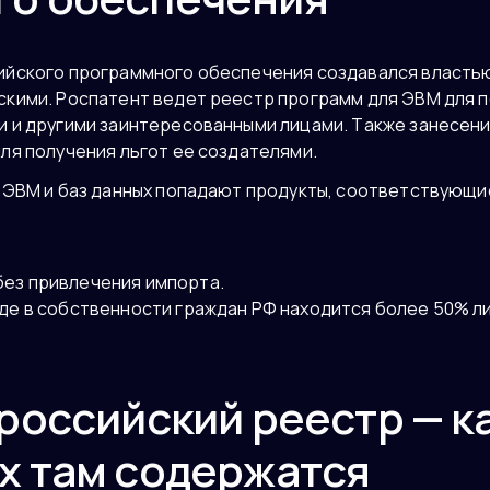
ийского программного обеспечения создавался властью
кими. Роспатент ведет реестр программ для ЭВМ для 
 и другими заинтересованными лицами. Также занесени
ля получения льгот ее создателями.
я ЭВМ и баз данных попадают продукты, соответствующ
ез привлечения импорта.
де в собственности граждан РФ находится более 50% л
 российский реестр — к
х там содержатся