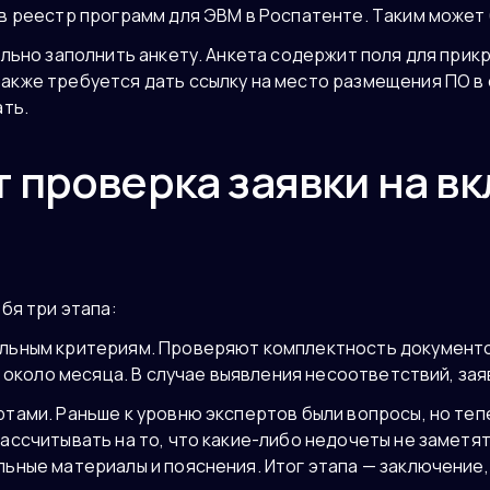
в реестр программ для ЭВМ в Роспатенте. Таким может
ильно заполнить анкету. Анкета содержит поля для прик
кже требуется дать ссылку на место размещения ПО в 
ать.
т проверка заявки на в
бя три этапа:
льным критериям. Проверяют комплектность документо
т около месяца. В случае выявления несоответствий, за
тами. Раньше к уровню экспертов были вопросы, но те
ссчитывать на то, что какие-либо недочеты не заметят,
ьные материалы и пояснения. Итог этапа — заключение