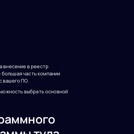
а внесение в реестр
 большая часть компании
с вашего ПО.
озможность выбрать основной
граммного
раммы туда