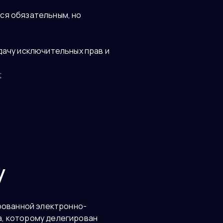
ся обязательным, но
дачу исключительных прав и
;
у
рованной электронно-
, которому делегирован