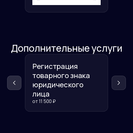
Дополнительные услуги
Регистрация
Реги
товарного знака
това
юридического
физи
лица
от
11 500
₽
от
11 50