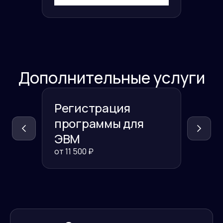
Дополнительные услуги
Регистрация
Реги
программы для
данн
ЭВМ
Росп
от
11 500
₽
от
11 50