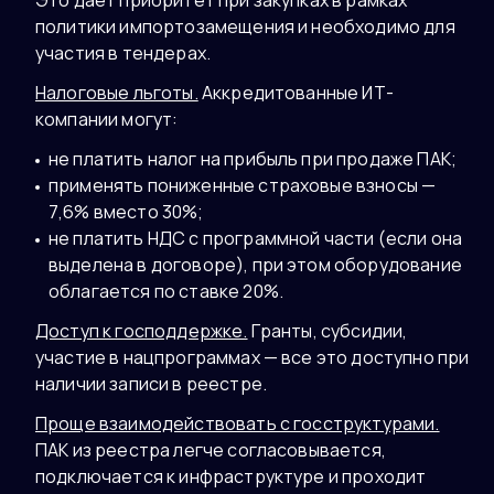
Это дает приоритет при закупках в рамках
политики импортозамещения и необходимо для
участия в тендерах.
Налоговые льготы.
Аккредитованные ИТ-
компании могут:
не платить налог на прибыль при продаже ПАК;
применять пониженные страховые взносы —
7,6% вместо 30%;
не платить НДС с программной части (если она
выделена в договоре), при этом оборудование
облагается по ставке 20%.
Доступ к господдержке.
Гранты, субсидии,
участие в нацпрограммах — все это доступно при
наличии записи в реестре.
Проще взаимодействовать с госструктурами.
ПАК из реестра легче согласовывается,
подключается к инфраструктуре и проходит