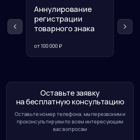
Аннулирование
Реги
регистрации
това
товарного знака
юрид
лица
от
100 000
₽
от
11 50
Оставьте заявку
на бесплатную консультацию
Оставьте номер телефона, мы перезвоним и
проконсультируем по всем интересующим
вас вопросам