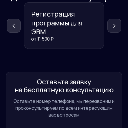
Регистрация
Реги
программы для
данн
ЭВМ
Росп
от
11 500
₽
от
11 50
Оставьте заявку
на бесплатную консультацию
Оставьте номер телефона, мы перезвоним и
проконсультируем по всем интересующим
вас вопросам