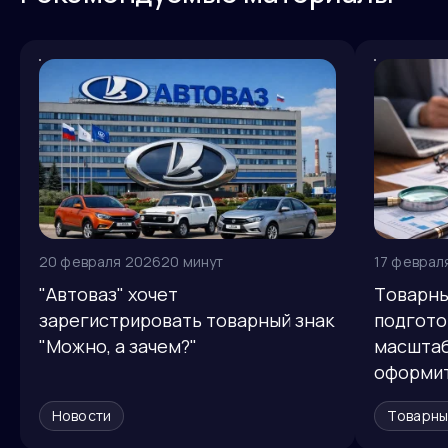
20 февраля 2026
20 минут
17 феврал
"Автоваз" хочет
Товарны
зарегистрировать товарный знак
подгото
"Можно, а зачем?"
масштаб
оформит
Новости
Товарны